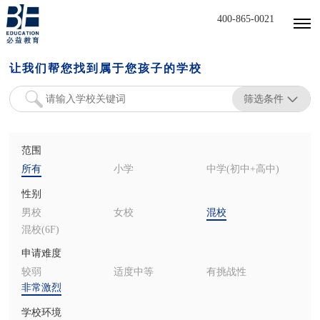
400-865-0021
让我们帮您找到属于您孩子的学校
筛选条件
范围
所有
小学
中学(初中+高中)
性别
男校
女校
混校
混校(6F)
申请难度
较弱
适度中等
有挑战性
非常激烈
学校环境