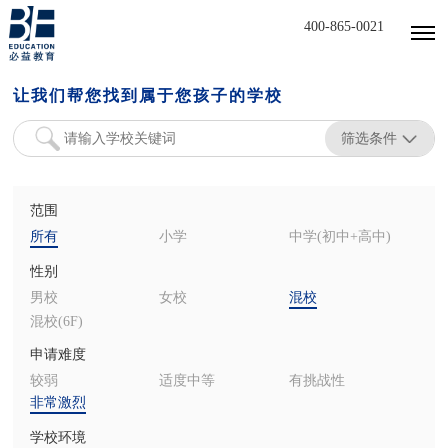
400-865-0021
让我们帮您找到属于您孩子的学校
筛选条件
范围
所有
小学
中学(初中+高中)
性别
男校
女校
混校
混校(6F)
申请难度
较弱
适度中等
有挑战性
非常激烈
学校环境