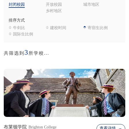
封闭校园
开放校园
城市地区
乡村地区
排序方式
牛剑比
建校时间
寄宿生比例
国际生比例
3
共筛选到
所学校...
布莱顿学院
Brighton College
查看详情 →