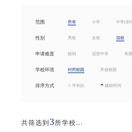
范围
所有
小学
中学(初
性别
男校
女校
混校
申请难度
较弱
适度中等
有
学校环境
封闭校园
开放校园
排序方式
牛剑比
建校时间
3
共筛选到
所学校...