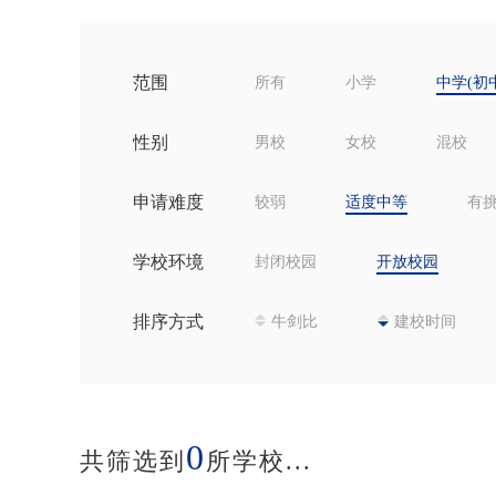
范围
所有
小学
中学(初
性别
男校
女校
混校
申请难度
较弱
适度中等
有
学校环境
封闭校园
开放校园
排序方式
牛剑比
建校时间
0
共筛选到
所学校...