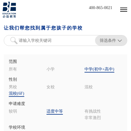
400-865-0021
让我们帮您找到属于您孩子的学校
筛选条件
范围
所有
小学
中学(初中+高中)
性别
男校
女校
混校
混校(6F)
申请难度
较弱
适度中等
有挑战性
非常激烈
学校环境