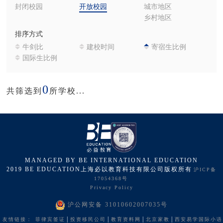
封闭校园
开放校园
城市地区
乡村地区
排序方式
牛剑比
建校时间
寄宿生比例
国际生比例
0
共筛选到
所学校...
MANAGED BY BE INTERNATIONAL EDUCATION
2019 BE EDUCATION上海必以教育科技有限公司版权所有
沪ICP备
17054368号
Privacy Policy
沪公网安备 31010602007035号
|
|
|
|
友情链接：
菲律宾签证
投资移民公司
教育资料网
北京家教
西安易学国际小语