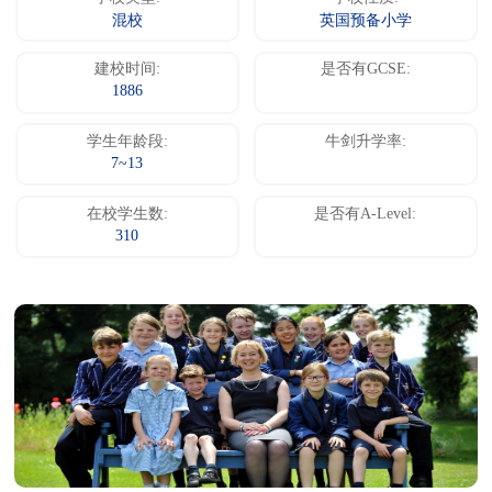
混校
英国预备小学
建校时间:
是否有GCSE:
1886
学生年龄段:
牛剑升学率:
7~13
在校学生数:
是否有A-Level:
310