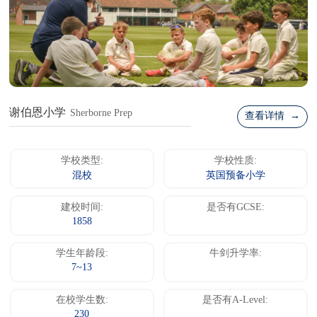
谢伯恩小学
Sherborne Prep
查看详情 →
学校类型:
学校性质:
混校
英国预备小学
建校时间:
是否有GCSE:
1858
学生年龄段:
牛剑升学率:
7~13
在校学生数:
是否有A-Level:
230