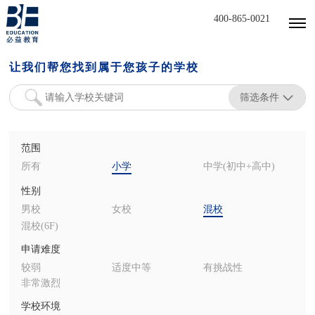
400-865-0021
让我们帮您找到属于您孩子的学校
筛选条件
范围
所有
小学
中学(初中+高中)
性别
男校
女校
混校
混校(6F)
申请难度
较弱
适度中等
有挑战性
非常激烈
学校环境