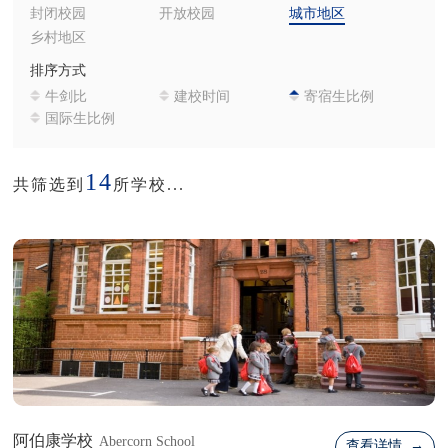
封闭校园
开放校园
城市地区
乡村地区
排序方式
牛剑比
建校时间
寄宿生比例
国际生比例
14
共筛选到
所学校...
阿伯康学校
Abercorn School
查看详情 →