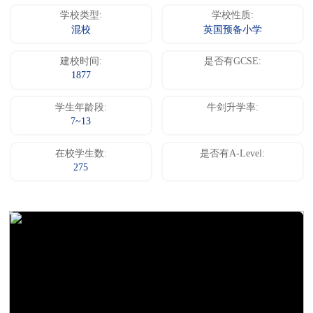
学校类型:
学校性质:
混校
英国预备小学
建校时间:
是否有GCSE:
1877
学生年龄段:
牛剑升学率:
7~13
在校学生数:
是否有A-Level:
275