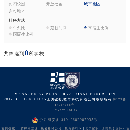
封闭校园
开放校园
城市地区
乡村地区
排序方式
牛剑比
建校时间
寄宿生比例
国际生比例
0
共筛选到
所学校...
MANAGED BY BE INTERNATIONAL EDUCATION
2019 BE EDUCATION上海必以教育科技有限公司版权所有
沪ICP备
17054368号
Privacy Policy
沪公网安备 31010602007035号
|
|
|
|
友情链接：
菲律宾签证
投资移民公司
教育资料网
北京家教
西安易学国际小语