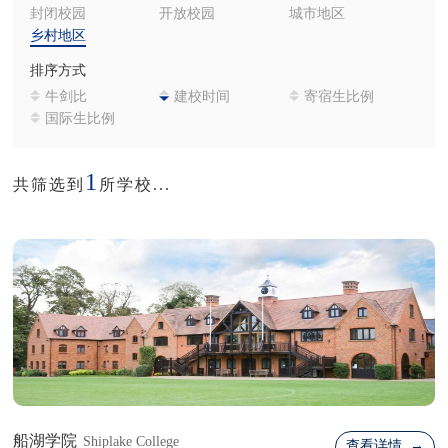
封闭校园
开放校园
城市地区
乡村地区
排序方式
牛剑比
建校时间
寄宿生比例
国际生比例
1
共筛选到
所学校...
船湖学院
Shiplake College
查看详情 →