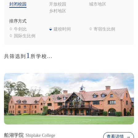
封闭校园
开放校园
城市地区
乡村地区
排序方式
牛剑比
建校时间
寄宿生比例
国际生比例
1
共筛选到
所学校...
船湖学院
Shiplake College
查看详情 →