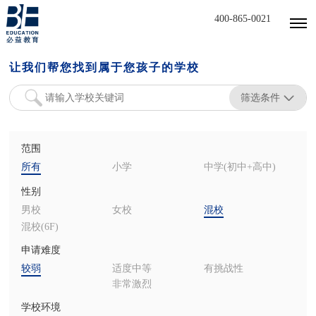
400-865-0021
让我们帮您找到属于您孩子的学校
筛选条件
范围
所有
小学
中学(初中+高中)
性别
男校
女校
混校
混校(6F)
申请难度
较弱
适度中等
有挑战性
非常激烈
学校环境