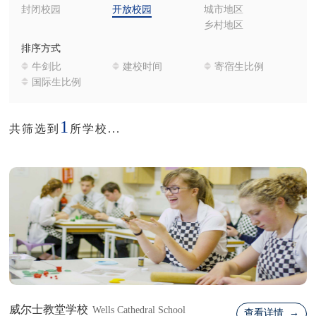
封闭校园
开放校园
城市地区
乡村地区
排序方式
牛剑比
建校时间
寄宿生比例
国际生比例
1
共筛选到
所学校...
威尔士教堂学校
Wells Cathedral School
查看详情 →