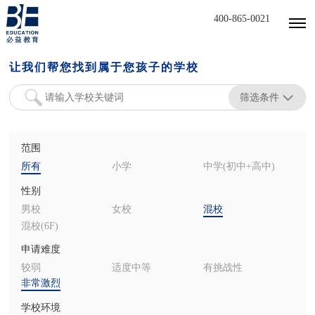
400-865-0021
让我们帮您找到属于您孩子的学校
筛选条件
范围
所有
小学
中学(初中+高中)
性别
男校
女校
混校
混校(6F)
申请难度
较弱
适度中等
有挑战性
非常激烈
学校环境