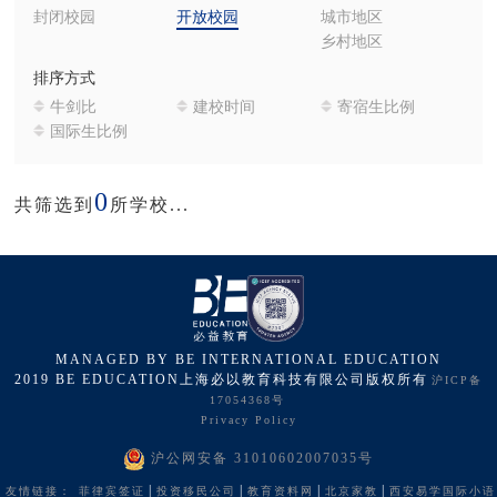
封闭校园
开放校园
城市地区
乡村地区
排序方式
牛剑比
建校时间
寄宿生比例
国际生比例
0
共筛选到
所学校...
MANAGED BY BE INTERNATIONAL EDUCATION
2019 BE EDUCATION上海必以教育科技有限公司版权所有
沪ICP备
17054368号
Privacy Policy
沪公网安备 31010602007035号
|
|
|
|
友情链接：
菲律宾签证
投资移民公司
教育资料网
北京家教
西安易学国际小语