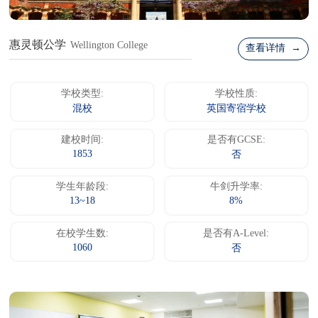
惠灵顿公学
Wellington College
查看详情 →
学校类型:
学校性质:
混校
英国寄宿学校
建校时间:
是否有GCSE:
1853
否
学生年龄段:
牛剑升学率:
13~18
8%
在校学生数:
是否有A-Level:
1060
否