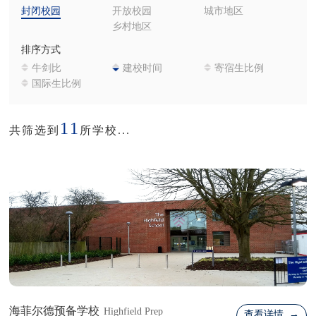
封闭校园
开放校园
城市地区
乡村地区
排序方式
牛剑比
建校时间
寄宿生比例
国际生比例
11
共筛选到
所学校...
海菲尔德预备学校
Highfield Prep
查看详情 →