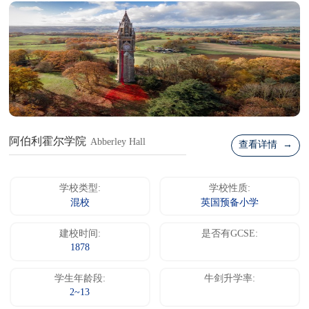
阿伯利霍尔学院
Abberley Hall
查看详情 →
学校类型:
学校性质:
混校
英国预备小学
建校时间:
是否有GCSE:
1878
学生年龄段:
牛剑升学率:
2~13