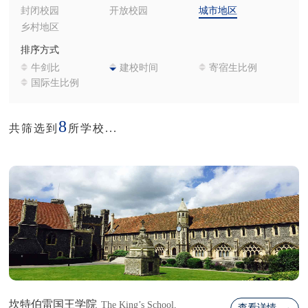
封闭校园
开放校园
城市地区
乡村地区
排序方式
牛剑比
建校时间
寄宿生比例
国际生比例
8
共筛选到
所学校...
坎特伯雷国王学院
The King’s School,