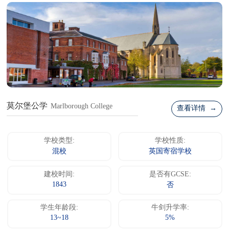
莫尔堡公学
Marlborough College
查看详情 →
学校类型:
学校性质:
混校
英国寄宿学校
建校时间:
是否有GCSE:
1843
否
学生年龄段:
牛剑升学率:
13~18
5%