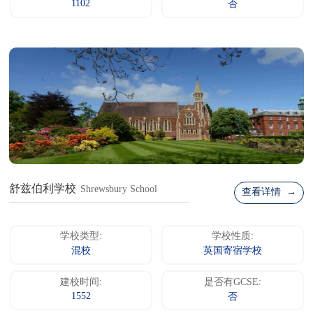
1102
否
舒兹伯利学校
Shrewsbury School
查看详情 →
学校类型:
学校性质:
混校
英国寄宿学校
建校时间:
是否有GCSE:
1552
否