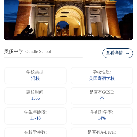
奥多中学
Oundle School
查看详情 →
学校类型:
学校性质:
混校
英国寄宿学校
建校时间:
是否有GCSE:
1556
否
学生年龄段:
牛剑升学率:
11~18
14%
在校学生数:
是否有A-Level: