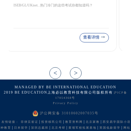
如何适应国际高中的教学体系与英国教学体系的差别，顺利申
请TOP40英国精英中学？
查看详情
MANAGED BY BE INTERNATIONAL EDUCATION
2019 BE EDUCATION上海必以教育科技有限公司版权所有
沪ICP备
17054368号
Privacy Policy
沪公网安备 31010602007035号
|
|
|
|
友情链接：
菲律宾签证
投资移民公司
教育资料网
北京家教
西安易学国际小语
|
|
|
|
|
|
种教育
日本留学
深圳总裁班
北京考研
黄埔军校拓展基地
英国低龄留学
网站