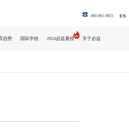
400-865-0021
EN
育趋势
国际学校
2024必益夏校
关于必益