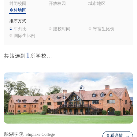
封闭校园
开放校园
城市地区
乡村地区
排序方式
牛剑比
建校时间
寄宿生比例
国际生比例
1
共筛选到
所学校...
船湖学院
Shiplake College
查看详情 →