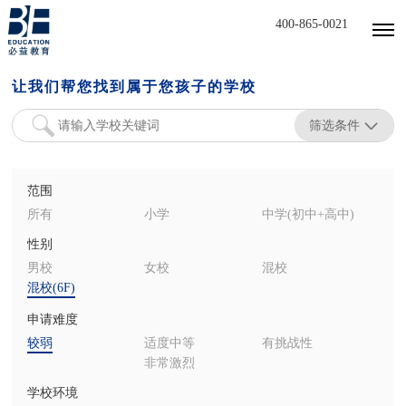
400-865-0021
让我们帮您找到属于您孩子的学校
筛选条件
范围
所有
小学
中学(初中+高中)
性别
男校
女校
混校
混校(6F)
申请难度
较弱
适度中等
有挑战性
非常激烈
学校环境