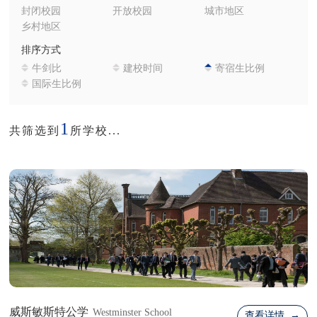
封闭校园
开放校园
城市地区
乡村地区
排序方式
牛剑比
建校时间
寄宿生比例
国际生比例
1
共筛选到
所学校...
威斯敏斯特公学
Westminster School
查看详情 →