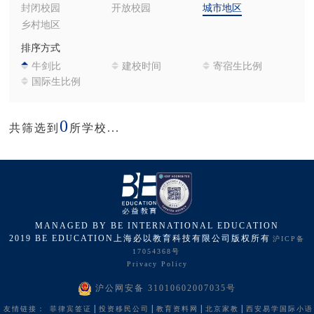
封闭校园
开放校园
城市地区
乡村地区
排序方式
牛剑比
建校时间
寄宿生比例
国际生比例
0
共筛选到
所学校...
MANAGED BY BE INTERNATIONAL EDUCATION
2019 BE EDUCATION上海必以教育科技有限公司版权所有
沪ICP备
17054368号
Privacy Policy
沪公网安备 31010602007035号
|
|
|
|
友情链接：
菲律宾签证
投资移民公司
教育资料网
北京家教
西安易学国际小语