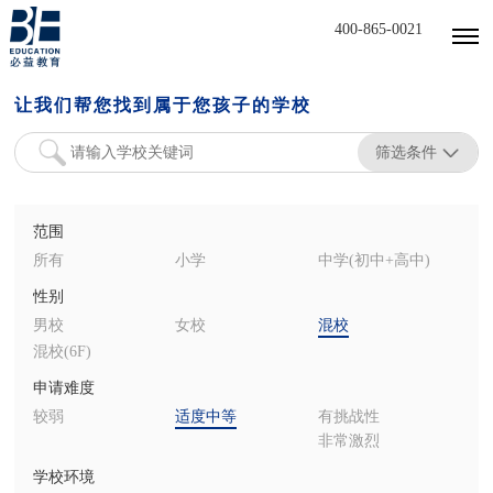
400-865-0021
让我们帮您找到属于您孩子的学校
筛选条件
范围
所有
小学
中学(初中+高中)
性别
男校
女校
混校
混校(6F)
申请难度
较弱
适度中等
有挑战性
非常激烈
学校环境