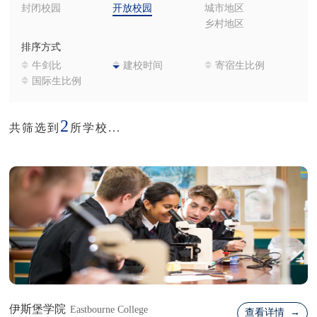
封闭校园
开放校园
城市地区
乡村地区
排序方式
牛剑比
建校时间
寄宿生比例
国际生比例
2
共筛选到
所学校...
伊斯堡学院
Eastbourne College
查看详情 →