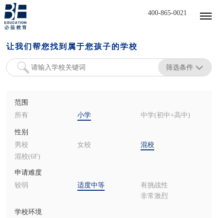
400-865-0021
让我们帮您找到属于您孩子的学校
筛选条件
范围
所有
小学
中学(初中+高中)
性别
男校
女校
混校
混校(6F)
申请难度
较弱
适度中等
有挑战性
非常激烈
学校环境