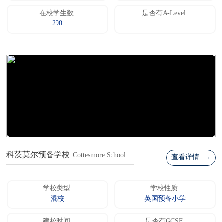
在校学生数:
是否有A-Level:
290
科茨莫尔预备学校
Cottesmore School
查看详情 →
学校类型:
学校性质:
混校
英国预备小学
建校时间:
是否有GCSE: