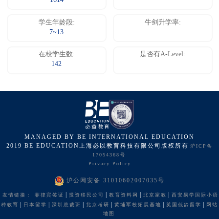
1614
学生年龄段:
牛剑升学率:
7~13
在校学生数:
是否有A-Level:
142
MANAGED BY BE INTERNATIONAL EDUCATION
2019 BE EDUCATION上海必以教育科技有限公司版权所有
沪ICP备
17054368号
Privacy Policy
沪公网安备 31010602007035号
|
|
|
|
友情链接：
菲律宾签证
投资移民公司
教育资料网
北京家教
西安易学国际小语
|
|
|
|
|
|
种教育
日本留学
深圳总裁班
北京考研
黄埔军校拓展基地
英国低龄留学
网站
地图