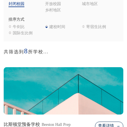
封闭校园
开放校园
城市地区
乡村地区
排序方式
牛剑比
建校时间
寄宿生比例
国际生比例
8
共筛选到
所学校...
比斯顿堂预备学校
Beeston Hall Prep
查看详情 →