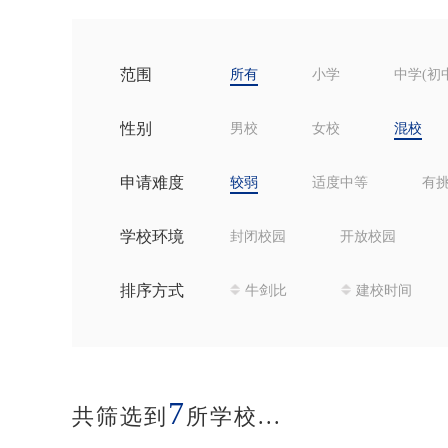
范围
所有
小学
中学(初
性别
男校
女校
混校
申请难度
较弱
适度中等
有
学校环境
封闭校园
开放校园
排序方式
牛剑比
建校时间
7
共筛选到
所学校...