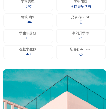
学校类型:
学校性质:
女校
英国寄宿学校
建校时间:
是否有GCSE:
1904
是
学生年龄段:
牛剑升学率:
11~18
38%
在校学生数:
是否有A-Level:
769
否