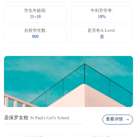
学生年龄段:
牛剑升学率:
11~18
18%
在校学生数:
是否有A-Level:
800
否
圣保罗女校
St Paul's Girl's School
查看详情 →