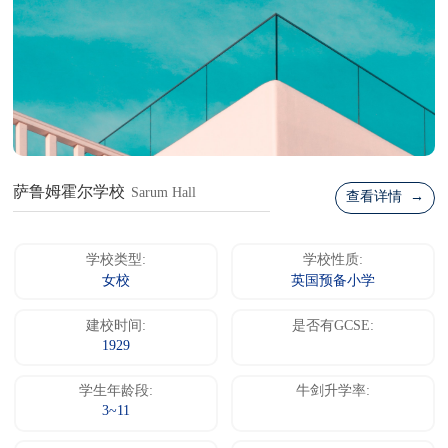
萨鲁姆霍尔学校
Sarum Hall
查看详情 →
学校类型:
学校性质:
女校
英国预备小学
建校时间:
是否有GCSE:
1929
学生年龄段:
牛剑升学率:
3~11