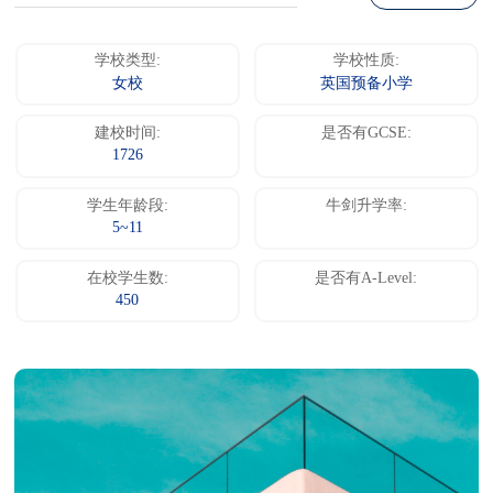
学校类型:
学校性质:
女校
英国预备小学
建校时间:
是否有GCSE:
1726
学生年龄段:
牛剑升学率:
5~11
在校学生数:
是否有A-Level:
450