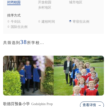
封闭校园
开放校园
城市地区
乡村地区
排序方式
牛剑比
建校时间
寄宿生比例
国际生比例
38
共筛选到
所学校...
歌德芬预备小学
Godolphin Prep
查看详情 →