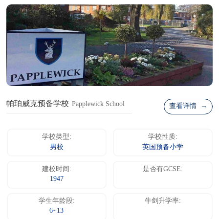
帕珀威克预备学校
Papplewick School
查看详情 →
学校类型:
学校性质:
男校
英国预备小学
建校时间:
是否有GCSE:
1947
学生年龄段:
牛剑升学率:
6~13