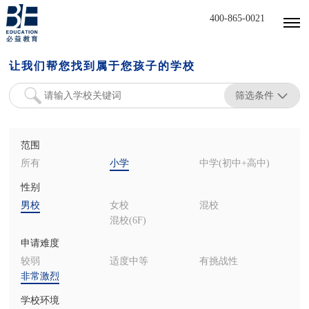
400-865-0021
让我们帮您找到属于您孩子的学校
筛选条件
范围
所有
小学
中学(初中+高中)
性别
男校
女校
混校
混校(6F)
申请难度
较弱
适度中等
有挑战性
非常激烈
学校环境