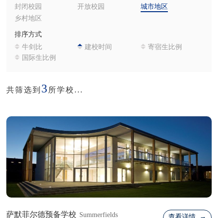
封闭校园
开放校园
城市地区
乡村地区
排序方式
牛剑比
建校时间
寄宿生比例
国际生比例
3
共筛选到
所学校...
萨默菲尔德预备学校
Summerfields
查看详情 →