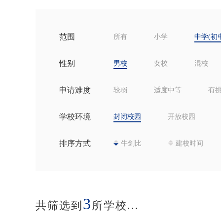
范围
所有
小学
中学(初
性别
男校
女校
混校
申请难度
较弱
适度中等
有
学校环境
封闭校园
开放校园
排序方式
牛剑比
建校时间
3
共筛选到
所学校...