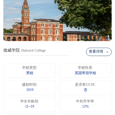
德威学院
Dulwich College
查看详情 →
学校类型:
学校性质:
男校
英国寄宿学校
建校时间:
是否有GCSE:
1619
否
学生年龄段:
牛剑升学率:
11~19
12%