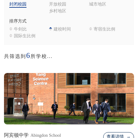
封闭校园
开放校园
城市地区
乡村地区
排序方式
牛剑比
建校时间
寄宿生比例
国际生比例
6
共筛选到
所学校...
阿宾顿中学
Abingdon School
查看详情 →