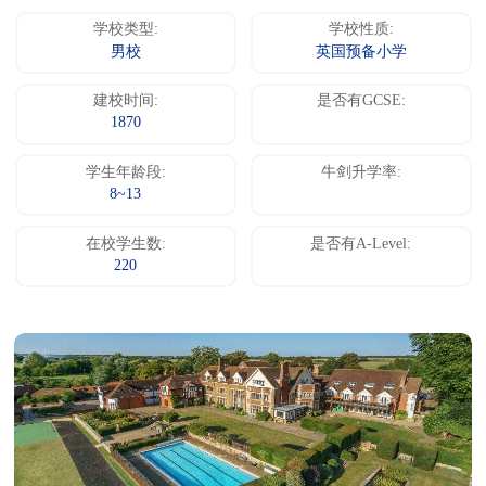
学校类型:
学校性质:
男校
英国预备小学
建校时间:
是否有GCSE:
1870
学生年龄段:
牛剑升学率:
8~13
在校学生数:
是否有A-Level:
220