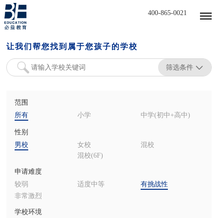
400-865-0021
让我们帮您找到属于您孩子的学校
筛选条件
范围
所有
小学
中学(初中+高中)
性别
男校
女校
混校
混校(6F)
申请难度
较弱
适度中等
有挑战性
非常激烈
学校环境