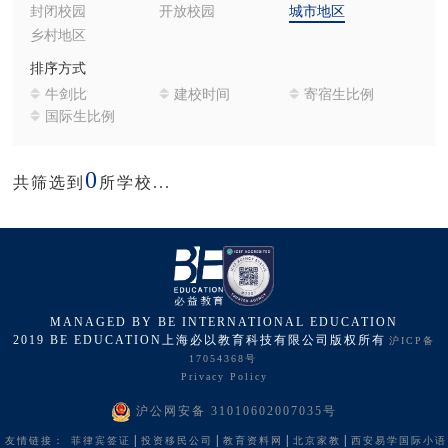
封闭校园
开放校园
城市地区
乡村地区
排序方式
牛剑比
建校时间
寄宿生比例
国际生比例
0
共筛选到
所学校...
MANAGED BY BE INTERNATIONAL EDUCATION
2019 BE EDUCATION上海必以教育科技有限公司版权所有
沪ICP备
17054368号
Privacy Policy
沪公网安备 31010602007035号
|
|
|
|
友情链接：
菲律宾签证
投资移民公司
教育资料网
北京家教
西安易学国际小语