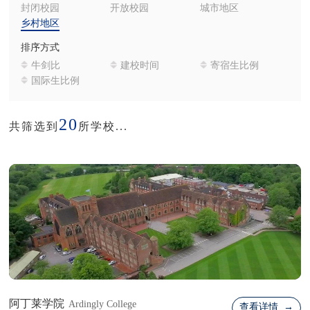
封闭校园
开放校园
城市地区
乡村地区
排序方式
牛剑比
建校时间
寄宿生比例
国际生比例
20
共筛选到
所学校...
阿丁莱学院
Ardingly College
查看详情 →