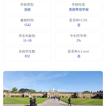
学校类型:
学校性质:
混校
英国寄宿学校
建校时间:
是否有GCSE:
1542
否
学生年龄段:
牛剑升学率:
11~18
2%
在校学生数:
是否有A-Level:
832
否