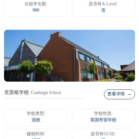
在校学生数:
是否有A-Level:
900
否
克雷格学校
Cranleigh School
查看详情 →
学校类型:
学校性质:
混校
英国寄宿学校
建校时间:
是否有GCSE: