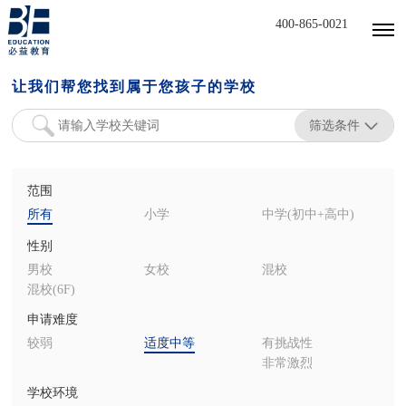
400-865-0021
让我们帮您找到属于您孩子的学校
筛选条件
范围
所有
小学
中学(初中+高中)
性别
男校
女校
混校
混校(6F)
申请难度
较弱
适度中等
有挑战性
非常激烈
学校环境