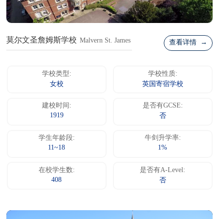
莫尔文圣詹姆斯学校
Malvern St. James
查看详情 →
学校类型:
学校性质:
女校
英国寄宿学校
建校时间:
是否有GCSE:
1919
否
学生年龄段:
牛剑升学率:
11~18
1%
在校学生数:
是否有A-Level:
408
否