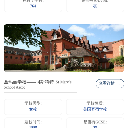
在校学生数:
是否有A-Level:
764
否
圣玛丽学校——阿斯科特
St Mary’s
查看详情 →
School Ascot
学校类型:
学校性质:
女校
英国寄宿学校
建校时间:
是否有GCSE: