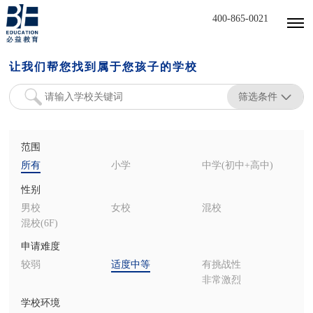
400-865-0021
让我们帮您找到属于您孩子的学校
筛选条件
范围
所有
小学
中学(初中+高中)
性别
男校
女校
混校
混校(6F)
申请难度
较弱
适度中等
有挑战性
非常激烈
学校环境