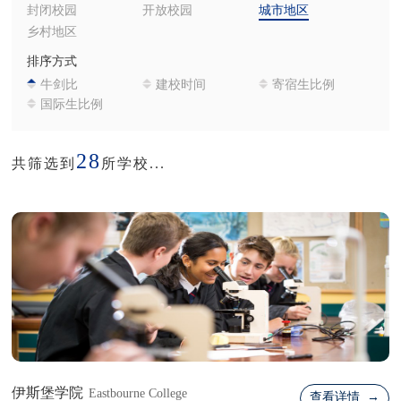
封闭校园
开放校园
城市地区
乡村地区
排序方式
牛剑比
建校时间
寄宿生比例
国际生比例
28
共筛选到
所学校...
伊斯堡学院
Eastbourne College
查看详情 →