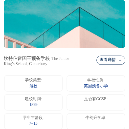
坎特伯雷国王预备学校
The Junior
查看详情 →
King’s School, Canterbury
学校类型:
学校性质:
混校
英国预备小学
建校时间:
是否有GCSE:
1879
学生年龄段:
牛剑升学率:
7~13