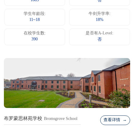
1885
否
学生年龄段:
牛剑升学率:
11~18
18%
在校学生数:
是否有A-Level:
390
否
布罗蒙思林苑学校
Bromsgrove School
查看详情 →