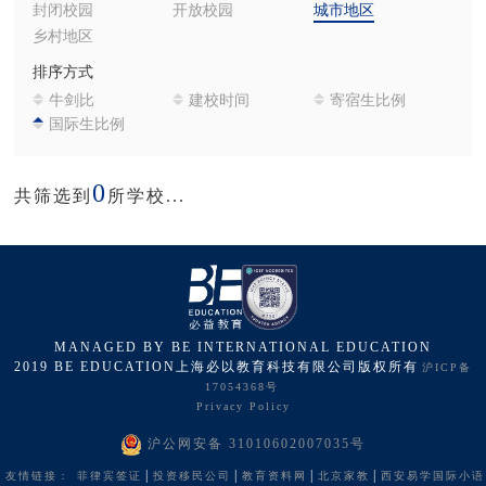
封闭校园
开放校园
城市地区
乡村地区
排序方式
牛剑比
建校时间
寄宿生比例
国际生比例
0
共筛选到
所学校...
MANAGED BY BE INTERNATIONAL EDUCATION
2019 BE EDUCATION上海必以教育科技有限公司版权所有
沪ICP备
17054368号
Privacy Policy
沪公网安备 31010602007035号
|
|
|
|
友情链接：
菲律宾签证
投资移民公司
教育资料网
北京家教
西安易学国际小语