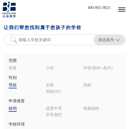
400-865-0021
让我们帮您找到属于您孩子的学校
筛选条件
范围
所有
小学
中学(初中+高中)
性别
男校
女校
混校
混校(6F)
申请难度
较弱
适度中等
有挑战性
非常激烈
学校环境