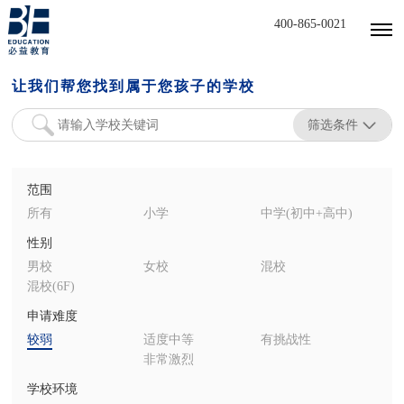
400-865-0021
让我们帮您找到属于您孩子的学校
筛选条件
范围
所有
小学
中学(初中+高中)
性别
男校
女校
混校
混校(6F)
申请难度
较弱
适度中等
有挑战性
非常激烈
学校环境