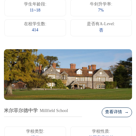
学生年龄段:
牛剑升学率:
11~18
7%
在校学生数:
是否有A-Level:
414
否
米尔菲尔德中学
Millfield School
查看详情 →
学校类型:
学校性质: