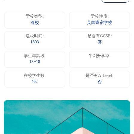
学校类型:
学校性质:
混校
英国寄宿学校
建校时间:
是否有GCSE:
1893
否
学生年龄段:
牛剑升学率:
13~18
在校学生数:
是否有A-Level:
462
否