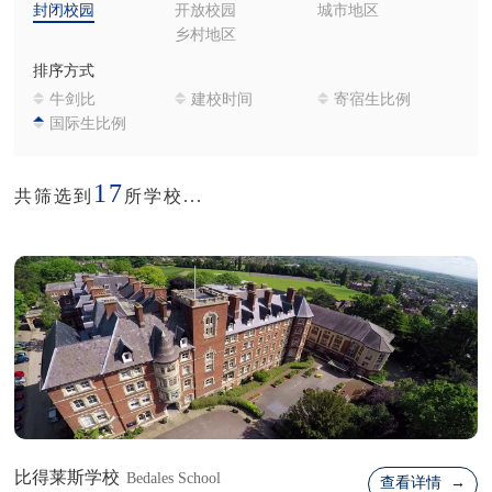
封闭校园
开放校园
城市地区
乡村地区
排序方式
牛剑比
建校时间
寄宿生比例
国际生比例
17
共筛选到
所学校...
比得莱斯学校
Bedales School
查看详情 →