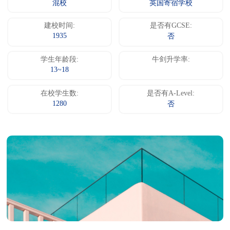
混校
英国寄宿学校
建校时间:
是否有GCSE:
1935
否
学生年龄段:
牛剑升学率:
13~18
在校学生数:
是否有A-Level:
1280
否