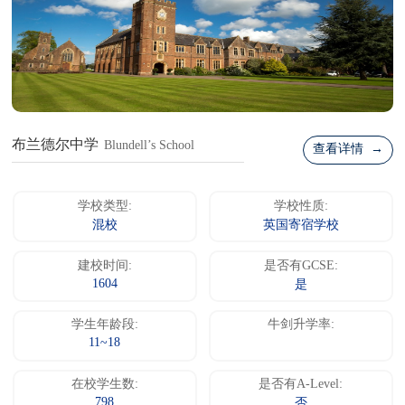
布兰德尔中学
Blundell’s School
查看详情 →
学校类型:
学校性质:
混校
英国寄宿学校
建校时间:
是否有GCSE:
1604
是
学生年龄段:
牛剑升学率:
11~18
在校学生数:
是否有A-Level:
798
否