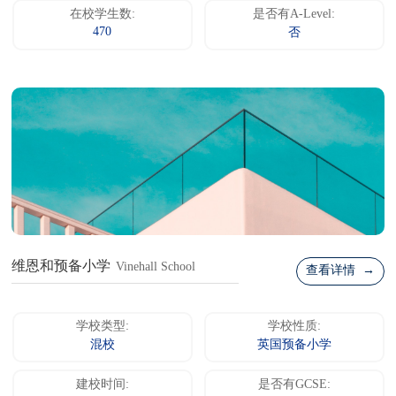
在校学生数:
是否有A-Level:
470
否
维恩和预备小学
Vinehall School
查看详情 →
学校类型:
学校性质:
混校
英国预备小学
建校时间:
是否有GCSE: