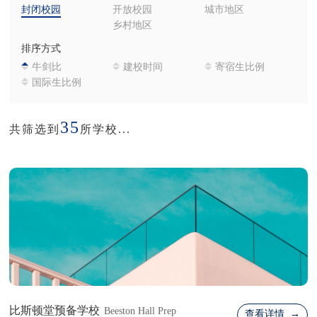
封闭校园
开放校园
城市地区
乡村地区
排序方式
牛剑比
建校时间
寄宿生比例
国际生比例
35
共筛选到
所学校...
比斯顿堂预备学校
Beeston Hall Prep
查看详情 →