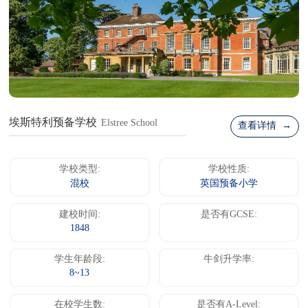
埃斯特利预备学校
Elstree School
查看详情 →
学校类型:
学校性质:
混校
英国预备小学
建校时间:
是否有GCSE:
1848
学生年龄段:
牛剑升学率:
8~13
在校学生数:
是否有A-Level: