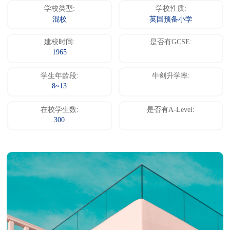
学校类型:
学校性质:
混校
英国预备小学
建校时间:
是否有GCSE:
1965
学生年龄段:
牛剑升学率:
8~13
在校学生数:
是否有A-Level:
300