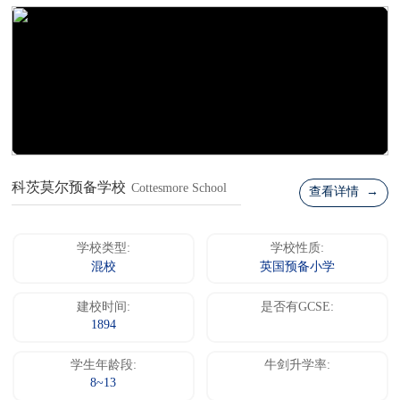
科茨莫尔预备学校
Cottesmore School
查看详情 →
学校类型:
学校性质:
混校
英国预备小学
建校时间:
是否有GCSE:
1894
学生年龄段:
牛剑升学率:
8~13