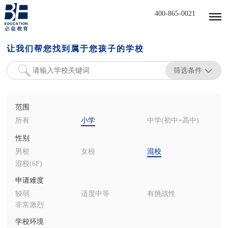
400-865-0021
让我们帮您找到属于您孩子的学校
筛选条件
范围
所有
小学
中学(初中+高中)
性别
男校
女校
混校
混校(6F)
申请难度
较弱
适度中等
有挑战性
非常激烈
学校环境