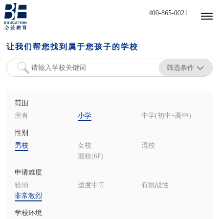
400-865-0021
让我们帮您找到属于您孩子的学校
筛选条件
范围
所有
小学
中学(初中+高中)
性别
男校
女校
混校
混校(6F)
申请难度
较弱
适度中等
有挑战性
非常激烈
学校环境