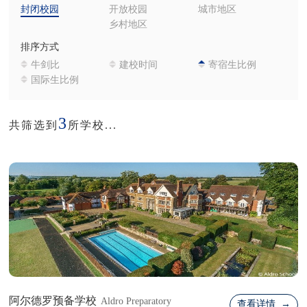
封闭校园
开放校园
城市地区
乡村地区
排序方式
牛剑比
建校时间
寄宿生比例
国际生比例
3
共筛选到
所学校...
阿尔德罗预备学校
Aldro Preparatory
查看详情 →