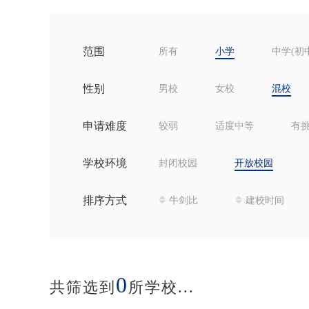
范围
所有
小学
中学(初
性别
男校
女校
混校
申请难度
较弱
适度中等
有
学校环境
封闭校园
开放校园
排序方式
牛剑比
建校时间
0
共筛选到
所学校...