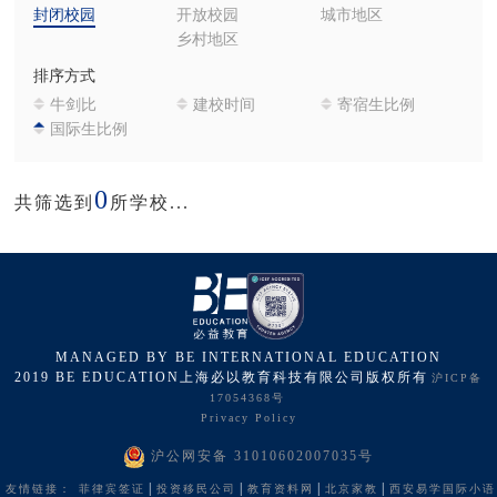
封闭校园
开放校园
城市地区
乡村地区
排序方式
牛剑比
建校时间
寄宿生比例
国际生比例
0
共筛选到
所学校...
MANAGED BY BE INTERNATIONAL EDUCATION
2019 BE EDUCATION上海必以教育科技有限公司版权所有
沪ICP备
17054368号
Privacy Policy
沪公网安备 31010602007035号
|
|
|
|
友情链接：
菲律宾签证
投资移民公司
教育资料网
北京家教
西安易学国际小语