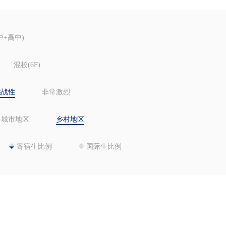
中+高中)
混校(6F)
挑战性
非常激烈
城市地区
乡村地区
寄宿生比例
国际生比例