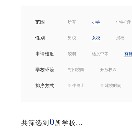
范围
所有
小学
中学(初
性别
男校
女校
混校
申请难度
较弱
适度中等
有
学校环境
封闭校园
开放校园
排序方式
牛剑比
建校时间
0
共筛选到
所学校...