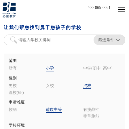
400-865-0021
让我们帮您找到属于您孩子的学校
筛选条件
范围
所有
小学
中学(初中+高中)
性别
男校
女校
混校
混校(6F)
申请难度
较弱
适度中等
有挑战性
非常激烈
学校环境