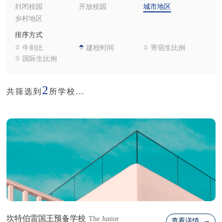
封闭校园
开放校园
城市地区
乡村地区
排序方式
牛剑比
建校时间
寄宿生比例
国际生比例
2
共筛选到
所学校...
坎特伯雷国王预备学校
The Junior
查看详情 →