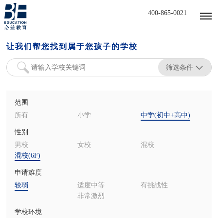
400-865-0021
让我们帮您找到属于您孩子的学校
筛选条件
范围
所有
小学
中学(初中+高中)
性别
男校
女校
混校
混校(6F)
申请难度
较弱
适度中等
有挑战性
非常激烈
学校环境