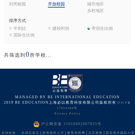
封闭校园
开放校园
城市地区
乡村地区
排序方式
牛剑比
建校时间
寄宿生比例
国际生比例
0
共筛选到
所学校...
MANAGED BY BE INTERNATIONAL EDUCATION
2019 BE EDUCATION上海必以教育科技有限公司版权所有
沪ICP备
17054368号
Privacy Policy
沪公网安备 31010602007035号
|
|
|
|
友情链接：
菲律宾签证
投资移民公司
教育资料网
北京家教
西安易学国际小语