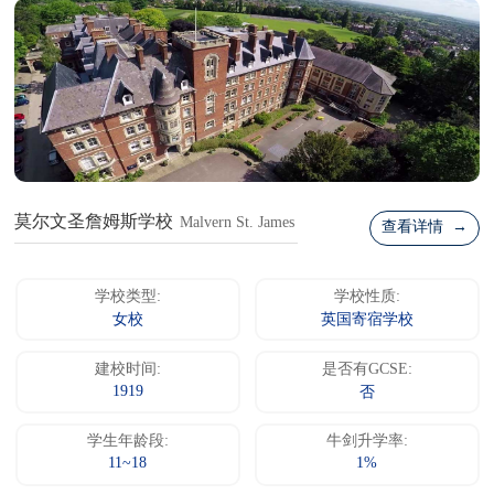
莫尔文圣詹姆斯学校
Malvern St. James
查看详情 →
学校类型:
学校性质:
女校
英国寄宿学校
建校时间:
是否有GCSE:
1919
否
学生年龄段:
牛剑升学率:
11~18
1%