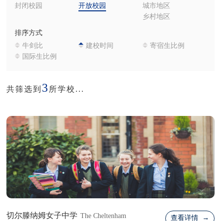
封闭校园
开放校园
城市地区
乡村地区
排序方式
牛剑比
建校时间
寄宿生比例
国际生比例
3
共筛选到
所学校...
切尔滕纳姆女子中学
The Cheltenham
查看详情 →