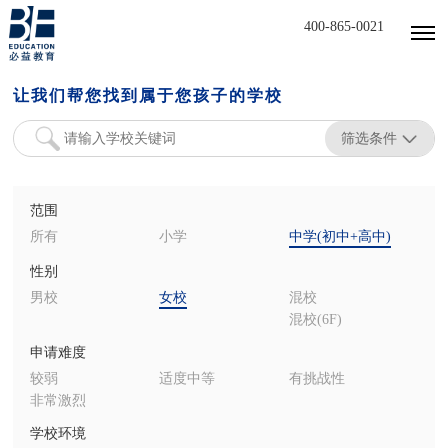
400-865-0021
让我们帮您找到属于您孩子的学校
筛选条件
范围
所有
小学
中学(初中+高中)
性别
男校
女校
混校
混校(6F)
申请难度
较弱
适度中等
有挑战性
非常激烈
学校环境