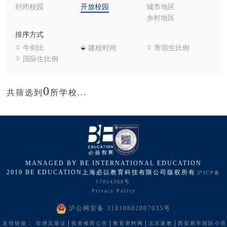
封闭校园
开放校园
城市地区
乡村地区
排序方式
牛剑比
建校时间
寄宿生比例
国际生比例
0
共筛选到
所学校...
MANAGED BY BE INTERNATIONAL EDUCATION
2019 BE EDUCATION上海必以教育科技有限公司版权所有
沪ICP备
17054368号
Privacy Policy
沪公网安备 31010602007035号
|
|
|
|
友情链接：
菲律宾签证
投资移民公司
教育资料网
北京家教
西安易学国际小语