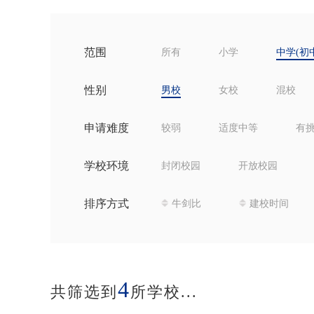
范围
所有
小学
中学(初
性别
男校
女校
混校
申请难度
较弱
适度中等
有
学校环境
封闭校园
开放校园
排序方式
牛剑比
建校时间
4
共筛选到
所学校...