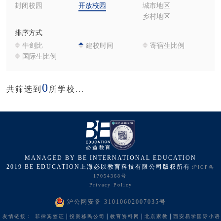
封闭校园
开放校园
城市地区
乡村地区
排序方式
牛剑比
建校时间
寄宿生比例
国际生比例
0
共筛选到
所学校...
MANAGED BY BE INTERNATIONAL EDUCATION
2019 BE EDUCATION上海必以教育科技有限公司版权所有
沪ICP备
17054368号
Privacy Policy
沪公网安备 31010602007035号
|
|
|
|
友情链接：
菲律宾签证
投资移民公司
教育资料网
北京家教
西安易学国际小语