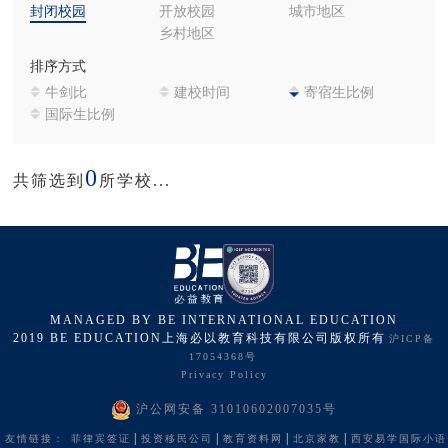
封闭校园
开放校园
城市地区
乡村地区
排序方式
牛剑比
建校时间
寄宿生比例
国际生比例
0
共筛选到
所学校...
MANAGED BY BE INTERNATIONAL EDUCATION
2019 BE EDUCATION上海必以教育科技有限公司版权所有
沪ICP备
17054368号
Privacy Policy
沪公网安备 31010602007035号
|
|
|
|
友情链接：
菲律宾签证
投资移民公司
教育资料网
北京家教
西安易学国际小语