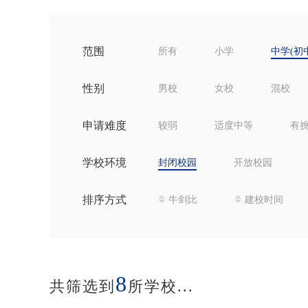
范围
所有
小学
中学(初
性别
男校
女校
混校
申请难度
较弱
适度中等
有
学校环境
封闭校园
开放校园
排序方式
牛剑比
建校时间
8
共筛选到
所学校...