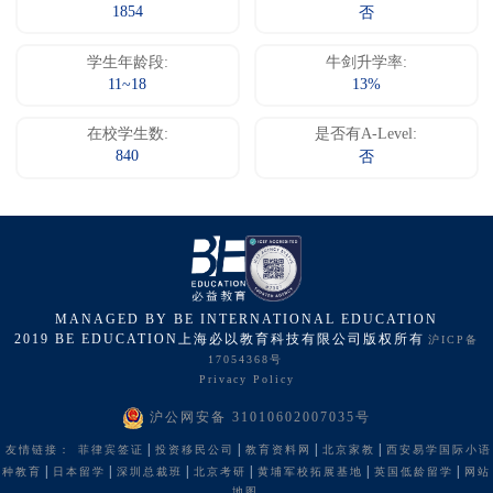
1854
否
学生年龄段:
牛剑升学率:
11~18
13%
在校学生数:
是否有A-Level:
840
否
MANAGED BY BE INTERNATIONAL EDUCATION
2019 BE EDUCATION上海必以教育科技有限公司版权所有
沪ICP备
17054368号
Privacy Policy
沪公网安备 31010602007035号
|
|
|
|
友情链接：
菲律宾签证
投资移民公司
教育资料网
北京家教
西安易学国际小语
|
|
|
|
|
|
种教育
日本留学
深圳总裁班
北京考研
黄埔军校拓展基地
英国低龄留学
网站
地图