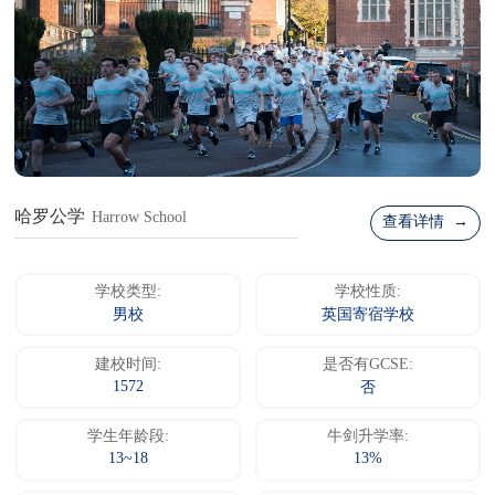
哈罗公学
Harrow School
查看详情 →
学校类型:
学校性质:
男校
英国寄宿学校
建校时间:
是否有GCSE:
1572
否
学生年龄段:
牛剑升学率:
13~18
13%