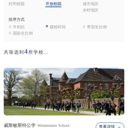
封闭校园
开放校园
城市地区
乡村地区
排序方式
牛剑比
建校时间
寄宿生比例
国际生比例
4
共筛选到
所学校...
威斯敏斯特公学
Westminster School
查看详情 →