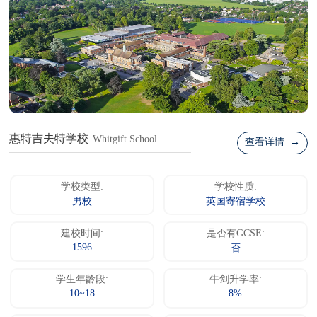
惠特吉夫特学校
Whitgift School
查看详情 →
学校类型:
学校性质:
男校
英国寄宿学校
建校时间:
是否有GCSE:
1596
否
学生年龄段:
牛剑升学率:
10~18
8%