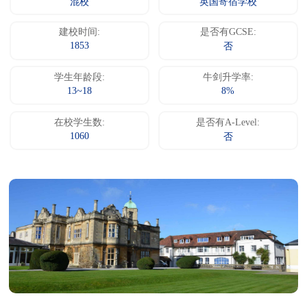
混校
英国寄宿学校
建校时间:
是否有GCSE:
1853
否
学生年龄段:
牛剑升学率:
13~18
8%
在校学生数:
是否有A-Level:
1060
否