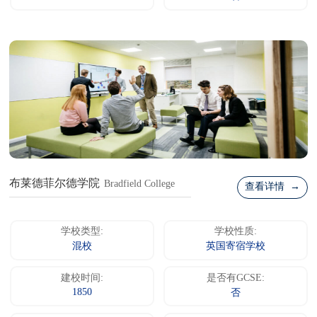
布莱德菲尔德学院
Bradfield College
查看详情 →
学校类型:
学校性质:
混校
英国寄宿学校
建校时间:
是否有GCSE:
1850
否