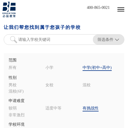
400-865-0021
让我们帮您找到属于您孩子的学校
筛选条件
范围
所有
小学
中学(初中+高中)
性别
男校
女校
混校
混校(6F)
申请难度
较弱
适度中等
有挑战性
非常激烈
学校环境