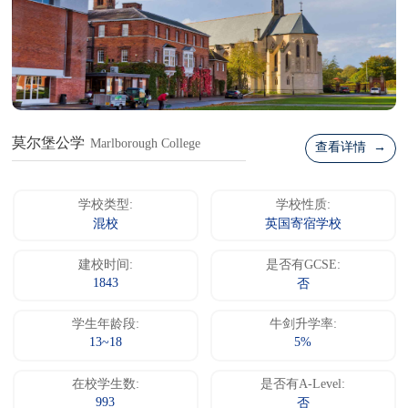
莫尔堡公学
Marlborough College
查看详情 →
学校类型:
学校性质:
混校
英国寄宿学校
建校时间:
是否有GCSE:
1843
否
学生年龄段:
牛剑升学率:
13~18
5%
在校学生数:
是否有A-Level:
993
否