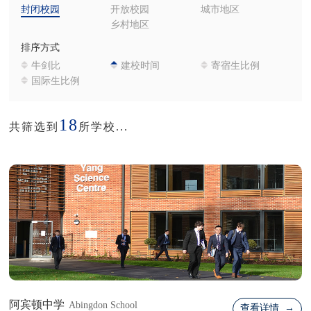
封闭校园
开放校园
城市地区
乡村地区
排序方式
牛剑比
建校时间
寄宿生比例
国际生比例
18
共筛选到
所学校...
阿宾顿中学
Abingdon School
查看详情 →