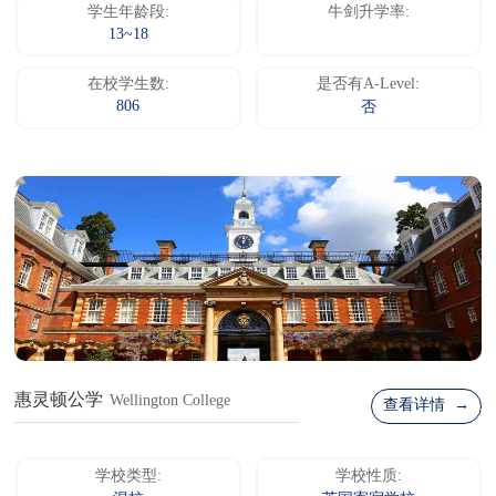
学生年龄段:
牛剑升学率:
13~18
在校学生数:
是否有A-Level:
806
否
惠灵顿公学
Wellington College
查看详情 →
学校类型:
学校性质: