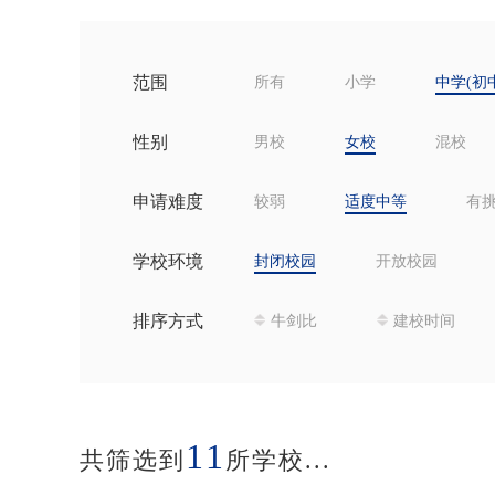
范围
所有
小学
中学(初
性别
男校
女校
混校
申请难度
较弱
适度中等
有
学校环境
封闭校园
开放校园
排序方式
牛剑比
建校时间
11
共筛选到
所学校...