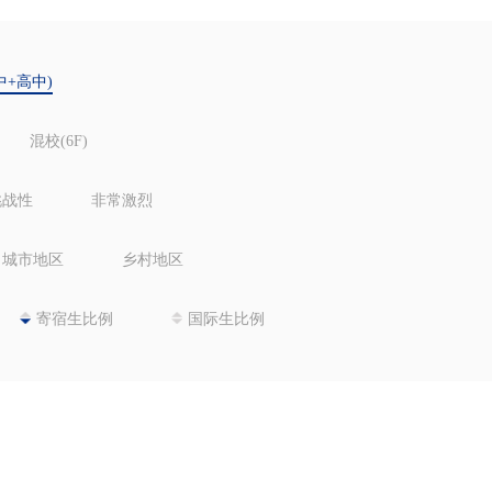
中+高中)
混校(6F)
挑战性
非常激烈
城市地区
乡村地区
寄宿生比例
国际生比例