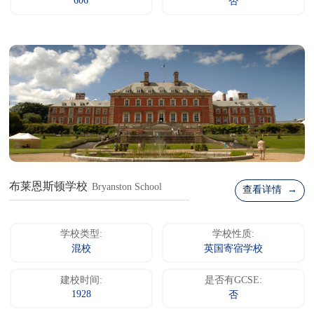
606
否
布莱恩斯顿学校
Bryanston School
查看详情 →
学校类型:
学校性质:
混校
英国寄宿学校
建校时间:
是否有GCSE:
1928
否