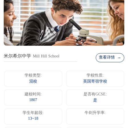
米尔希尔中学
Mill Hill School
查看详情 →
学校类型:
学校性质:
混校
英国寄宿学校
建校时间:
是否有GCSE:
1807
是
学生年龄段:
牛剑升学率:
13~18