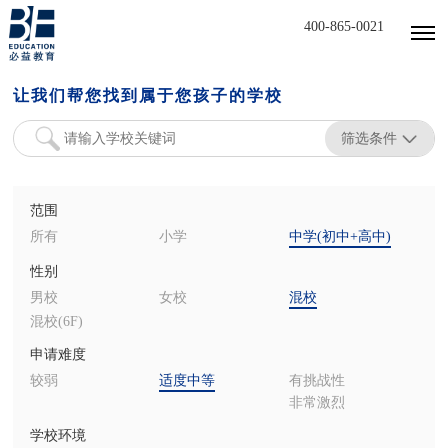
400-865-0021
让我们帮您找到属于您孩子的学校
筛选条件
范围
所有
小学
中学(初中+高中)
性别
男校
女校
混校
混校(6F)
申请难度
较弱
适度中等
有挑战性
非常激烈
学校环境