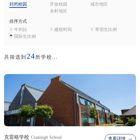
封闭校园
开放校园
城市地区
乡村地区
排序方式
牛剑比
建校时间
寄宿生比例
国际生比例
24
共筛选到
所学校...
克雷格学校
Cranleigh School
查看详情 →