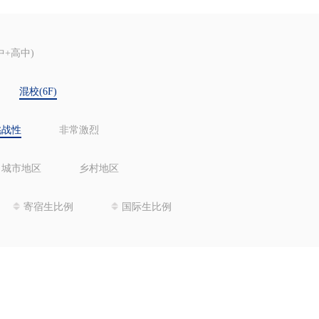
中+高中)
混校(6F)
挑战性
非常激烈
城市地区
乡村地区
寄宿生比例
国际生比例