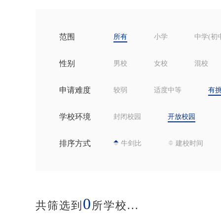
范围
所有
小学
中学(初
性别
男校
女校
混校
申请难度
较弱
适度中等
有
学校环境
封闭校园
开放校园
排序方式
牛剑比
建校时间
0
共筛选到
所学校...