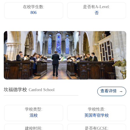
在校学生数:
是否有A-Level:
806
否
坎福德学校
Canford School
查看详情 →
学校类型:
学校性质:
混校
英国寄宿学校
建校时间:
是否有GCSE: