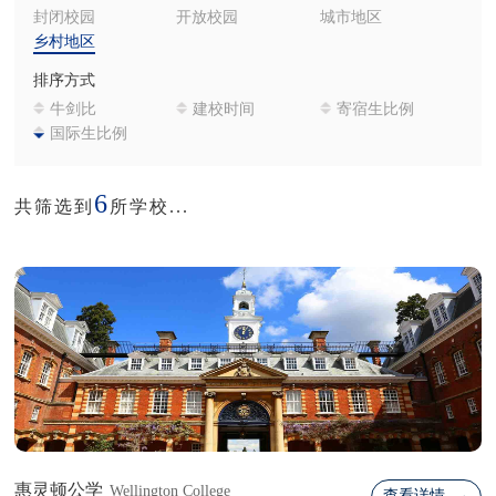
封闭校园
开放校园
城市地区
乡村地区
排序方式
牛剑比
建校时间
寄宿生比例
国际生比例
6
共筛选到
所学校...
惠灵顿公学
Wellington College