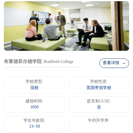
布莱德菲尔德学院
Bradfield College
查看详情 →
学校类型:
学校性质:
混校
英国寄宿学校
建校时间:
是否有GCSE:
1850
否
学生年龄段:
牛剑升学率:
13~18